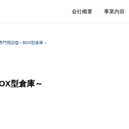
会社概要
事業内容
専門用語㉝～BOX型倉庫～
OX型倉庫～
ESTATE
LEASING
庫移転マニュアル①｜貸し
物流倉庫移転マニュア
仲介
リーシングマネジメント(倉庫
転計画の事前準備編
費用と倉庫選定ポイン
覧
05.28
2025.05.27