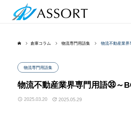
倉庫コラム
物流専門用語集
物流不動産業界
物流専門用語集
BUSINESS
物流不動産業界専門用語㉝～B
REAL
わたしたちの事業について
2025.03.20
2025.05.29
物流不動産業界専門用語㊵～コン
物流倉
物流不動産
テナ輸送～
倉庫移
成約物件一
2025.05.29
2025.