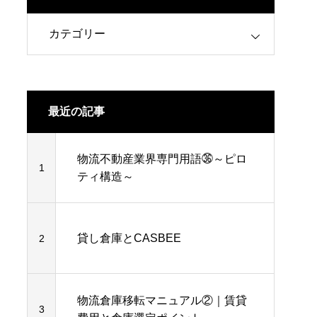
最近の記事
物流不動産業界専門用語㊱～ピロ
1
ティ構造～
貸し倉庫とCASBEE
2
物流倉庫移転マニュアル②｜賃貸
3