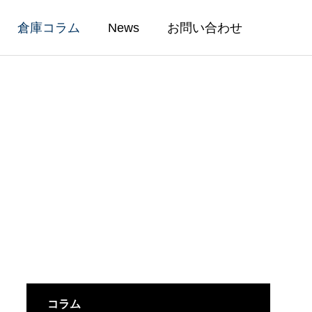
倉庫コラム
News
お問い合わせ
CONSULTING
ル②｜賃貸
物流倉庫移転マニュアル③｜倉庫
・工場)
倉庫寄託(貨物寄託)契約
ト
の賃貸借契約の方法と退去の流れ
2025.05.26
コラム