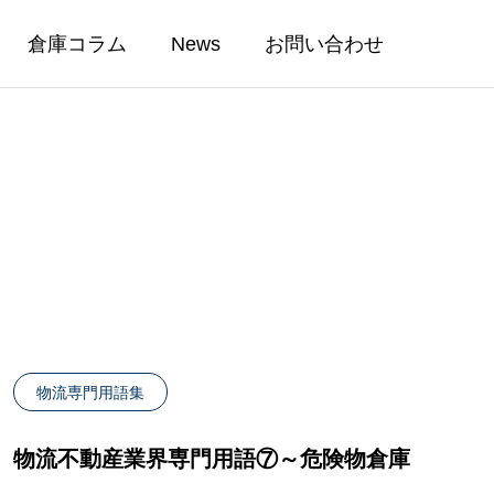
倉庫コラム
News
お問い合わせ
CONSULTING
ル②｜賃貸
物流倉庫移転マニュアル③｜倉庫
物流専門用語集
・工場)
倉庫寄託(貨物寄託)契約
ト
の賃貸借契約の方法と退去の流れ
物流不動産業界専門用語⑦～危険物倉庫
2025.05.26