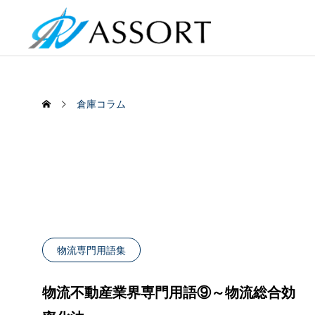
倉庫コラム
BUSINESS
REAL
わたしたちの事業について
物流不動産業界専門用語㊵～コン
物流倉
物流専門用語集
物流不動産
テナ輸送～
倉庫移
成約物件一
物流不動産業界専門用語⑨～物流総合効
2025.05.29
2025.