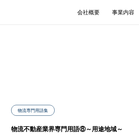
会社概要
事業内容
ESTATE
LEASING
庫移転マニュアル①｜貸し
物流倉庫移転マニュア
物流専門用語集
仲介
リーシングマネジメント(倉庫
転計画の事前準備編
費用と倉庫選定ポイン
覧
物流不動産業界専門用語⑧～用途地域～
05.28
2025.05.27