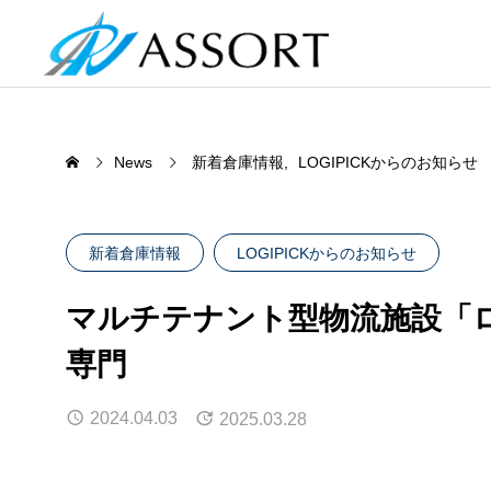
News
新着倉庫情報
LOGIPICKからのお知らせ
新着倉庫情報
LOGIPICKからのお知らせ
BUSINESS
マルチテナント型物流施設「
REAL
わたしたちの事業について
専門
物流不動産業界専門用語㊵～コン
物流倉
物流不動産
テナ輸送～
2024.04.03
倉庫移
2025.03.28
成約物件一
2025.05.29
2025.