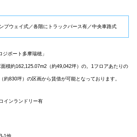
ルランプウェイ式／各階にトラックバース有／中央車路式
「ロジポート多摩瑞穂」
床面積約162,125.07m2（約49,042坪）の。1フロアあたりの
9m2（約830坪）の区画から賃借が可能となっております。
コインランドリー有
-1他