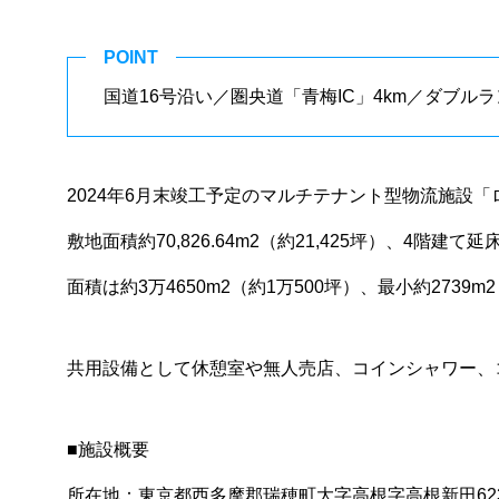
POINT
国道16号沿い／圏央道「青梅IC」4km／ダブ
2024年6月末竣工予定のマルチテナント型物流施設
敷地面積約70,826.64m2（約21,425坪）、4階建て延
面積は約3万4650m2（約1万500坪）、最小約273
共用設備として休憩室や無人売店、コインシャワー、
■施設概要
所在地：東京都西多摩郡瑞穂町大字高根字高根新田623