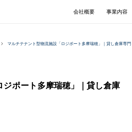
会社概要
事業内容
マルチテナント型物流施設「ロジポート多摩瑞穂」｜貸し倉庫専門
ロジポート多摩瑞穂」｜貸し倉庫
ESTATE
LEASING
庫移転マニュアル①｜貸し
物流倉庫移転マニュア
仲介
リーシングマネジメント(倉庫
転計画の事前準備編
費用と倉庫選定ポイン
覧
05.28
2025.05.27