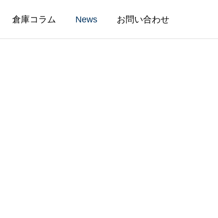
倉庫コラム
News
お問い合わせ
CONSULTING
ル②｜賃貸
物流倉庫移転マニュアル③｜倉庫
・工場)
倉庫寄託(貨物寄託)契約
ト
の賃貸借契約の方法と退去の流れ
2025.05.26