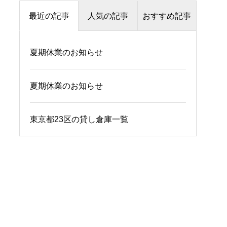
最近の記事
人気の記事
おすすめ記事
夏期休業のお知らせ
関東の冷凍冷蔵倉庫一覧
物流倉庫移転マニュアル
②｜賃貸費用と倉庫選定
ポイント
夏期休業のお知らせ
貸し倉庫の賃料相場レポート（関東エリア
別）｜貸し倉庫専門
倉庫の耐火構造について
東京都23区の貸し倉庫一覧
｜耐火構造の概要と法的
「つくば東光台物流センター」内覧会開催
基準
のお知らせ(コリアーズ・インターナショ
ナル・ジャパン×LOGIFILL)
物流倉庫移転マニュアル
③｜倉庫の賃貸借契約の
方法と退去の流れ